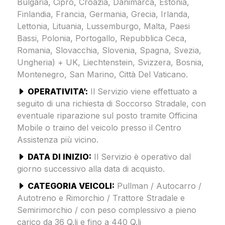
Bulgaria, Cipro, Croazia, Danimarca, Estonia,
Finlandia, Francia, Germania, Grecia, Irlanda,
Lettonia, Lituania, Lussemburgo, Malta, Paesi
Bassi, Polonia, Portogallo, Repubblica Ceca,
Romania, Slovacchia, Slovenia, Spagna, Svezia,
Ungheria) + UK, Liechtenstein, Svizzera, Bosnia,
Montenegro, San Marino, Città Del Vaticano.
OPERATIVITA’:
Il Servizio viene effettuato a
seguito di una richiesta di Soccorso Stradale, con
eventuale riparazione sul posto tramite Officina
Mobile o traino del veicolo presso il Centro
Assistenza più vicino.
DATA DI INIZIO:
Il Servizio è operativo dal
giorno successivo alla data di acquisto.
CATEGORIA VEICOLI:
Pullman / Autocarro /
Autotreno e Rimorchio / Trattore Stradale e
Semirimorchio / con peso complessivo a pieno
carico da 36 Q.li e fino a 440 Q.li