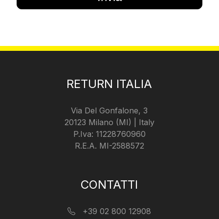
RETURN ITALIA
Via Del Gonfalone, 3
20123 Milano (MI) | Italy
P.Iva: 11228760960
R.E.A. MI-2588572
CONTATTI
+39 02 800 12908